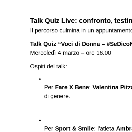
Talk Quiz Live: confronto, tes
Il percorso culmina in un appuntamento 
Talk Quiz “Voci di Donna – #SeDic
Mercoledì 4 marzo – ore 16.00
Ospiti del talk:
Per 
Fare X Bene
: 
Valentina Pitz
di genere.
Per 
Sport & Smile
: l’atleta 
Ambr