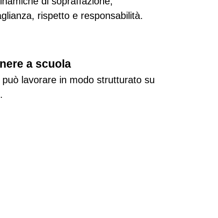
namiche di sopraffazione, 
ianza, rispetto e responsabilità.
enere a scuola
i può lavorare in modo strutturato su 
.