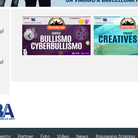
li

li
mento
Partner
Foto
Video
News
Rassegna Stampa