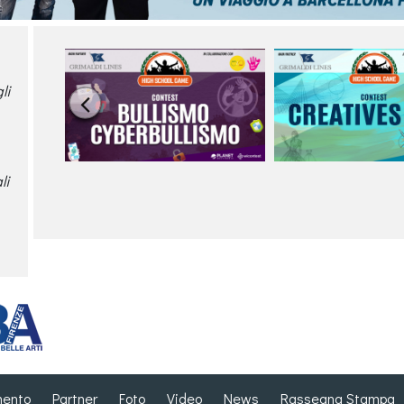
li

li
mento
Partner
Foto
Video
News
Rassegna Stampa