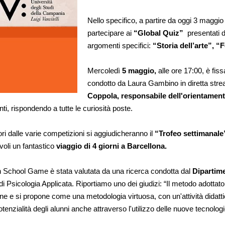
Nello specifico, a partire da oggi 3 maggio 
partecipare ai
 “Global Quiz”
  presentati 
argomenti specifici: 
“Storia dell’arte”, 
Mercoledì 
5 maggio,
 alle ore 17:00, è fis
condotto da Laura Gambino in diretta stre
Coppola, responsabile dell'orientament
ti, rispondendo a tutte le curiosità poste.
i dalle varie competizioni si aggiudicheranno il 
“Trofeo settimanale
oli un fantastico
 viaggio di 4 giorni a Barcellona.
h School Game è stata valutata da una ricerca condotta dal
 Dipartime
i Psicologia Applicata. Riportiamo uno dei giudizi: 
“Il metodo adottato
e e si propone come una metodologia virtuosa, con un'attività didatti
enzialità degli alunni anche attraverso l'utilizzo delle nuove tecnologi