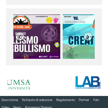


Descrizione
Richiesta di adesione
Regolamento
Partner
Foto
Video
News
Rassegna Stampa