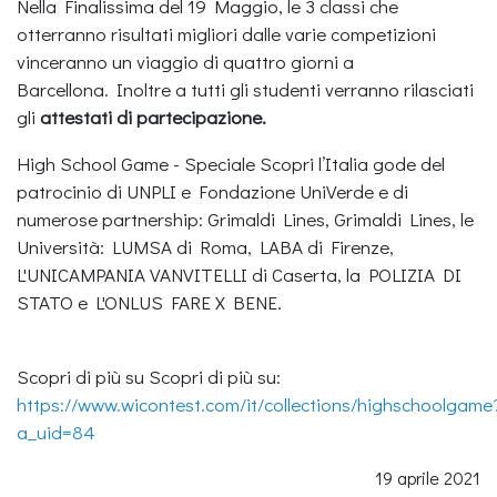
Nella Finalissima del 19 Maggio, le 3 classi che
otterranno risultati migliori dalle varie competizioni
vinceranno un viaggio di quattro giorni a
Barcellona. Inoltre a tutti gli studenti verranno rilasciati
gli
attestati di partecipazione.
High School Game - Speciale Scopri l’Italia gode del
patrocinio di UNPLI e Fondazione UniVerde e di
numerose partnership: Grimaldi Lines, Grimaldi Lines, le
Università: LUMSA di Roma, LABA di Firenze,
L'UNICAMPANIA VANVITELLI di Caserta, la POLIZIA DI
STATO e L'ONLUS FARE X BENE.
Scopri di più su Scopri di più su:
https://www.wicontest.com/it/collections/highschoolgame
a_uid=84
19 aprile 2021