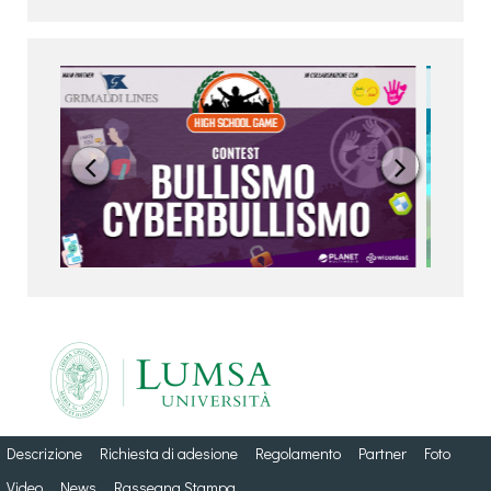


Descrizione
Richiesta di adesione
Regolamento
Partner
Foto
Video
News
Rassegna Stampa