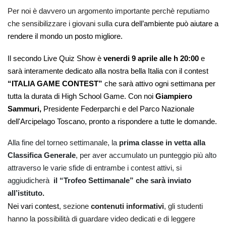
Per noi è davvero un argomento importante perchè reputiamo 
che sensibilizzare i giovani sulla
 cura dell’ambiente può aiutare a 
rendere il mondo un posto migliore.
Il secondo Live Quiz Show è 
venerdi 9 aprile alle h 20:00
 e 
sarà interamente dedicato alla nostra bella Italia con il contest
“ITALIA GAME CONTEST”
 che sarà attivo ogni settimana per 
tutta la durata di High School Game. Con noi 
Giampiero 
Sammuri,
 Presidente Federparchi e del Parco Nazionale 
dell'Arcipelago Toscano, pronto a rispondere a tutte le domande.
Alla fine del torneo settimanale, la 
prima classe in vetta alla 
Classifica Generale
, per aver accumulato un punteggio più alto 
attraverso le varie sfide di entrambe i contest attivi, si 
aggiudicherà 
 il “Trofeo Settimanale” che sarà inviato 
all’istituto.
Nei vari contest
, sezione 
contenuti informativi
, gli studenti 
hanno la possibilità di guardare video dedicati e di leggere 