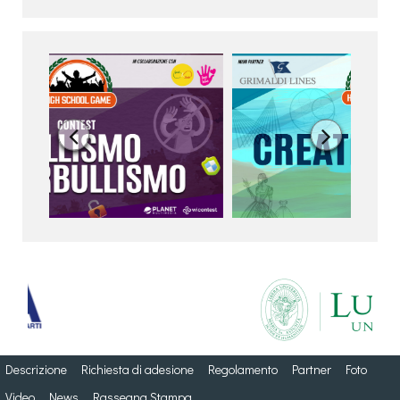


Descrizione
Richiesta di adesione
Regolamento
Partner
Foto
Video
News
Rassegna Stampa