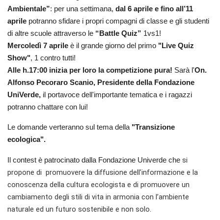
Ambientale”
: per una settimana,
 dal 6 aprile e fino all’11 
aprile
 potranno sfidare i propri compagni di classe e gli studenti 
di altre scuole attraverso le
 “Battle Quiz” 
1vs1!
Mercoledì 7 aprile
 è il grande giorno del primo
 "Live Quiz 
Show"
, 1 contro tutti!
Alle h.17:00 inizia per loro la competizione pura!
 Sarà l'
On. 
Alfonso Pecoraro Scanio, Presidente della Fondazione 
UniVerde,
 il portavoce dell'importante tematica e i ragazzi 
potranno chattare con lui! 
L
e domande verteranno sul tema della 
"Transizione 
ecologica".
si 
Il contest è patrocinato dalla Fondazione Univerde che 
propone di  promuovere la diffusione dell’informazione e la 
conoscenza della cultura ecologista e di promuovere un 
cambiamento degli stili di vita in armonia con l’ambiente 
naturale ed un futuro sostenibile e non solo.