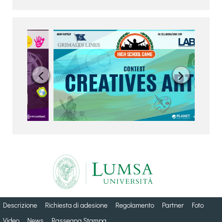


Descrizione
Richiesta di adesione
Regolamento
Partner
Foto
Video
News
Rassegna Stampa