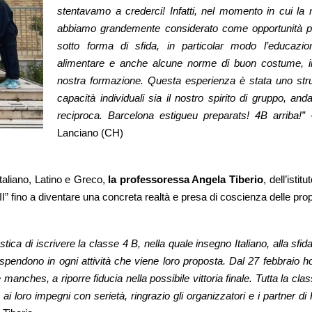
stentavamo a crederci! Infatti, nel momento in cui la no
abbiamo grandemente considerato come opportunità per
sotto forma di sfida, in particolar modo l’educazion
alimentare e anche alcune norme di buon costume, i
nostra formazione. Questa esperienza è stata uno str
capacità individuali sia il nostro spirito di gruppo, an
reciproca. Barcelona estigueu preparats! 4B arriba!”
 
Lanciano (CH)
taliano, Latino e Greco, 
la professoressa Angela Tiberio
, dell’isti
” fino a diventare una concreta realtà e presa di coscienza delle propr
tica di iscrivere la classe 4 B, nella quale insegno Italiano, alla s
ndono in ogni attività che viene loro proposta. Dal 27 febbraio ho 
 manches, a riporre fiducia nella possibile vittoria finale. Tutta la cla
i loro impegni con serietà, ringrazio gli organizzatori e i partner di