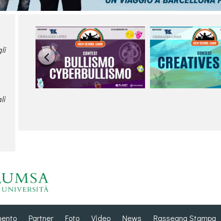
li

li
mento
Partner
Foto
Video
News
Rassegna Stampa