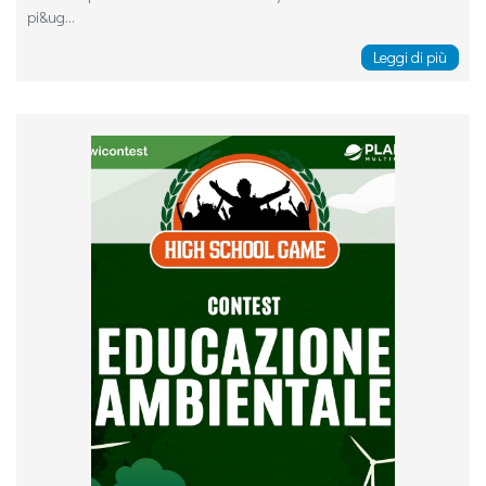
pi&ug...
Leggi di più