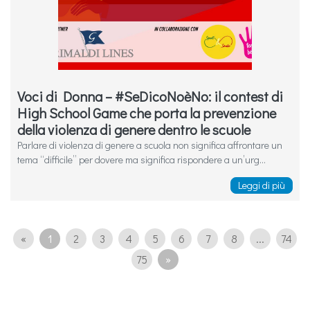
Voci di Donna – #SeDicoNoèNo: il contest di
High School Game che porta la prevenzione
della violenza di genere dentro le scuole
Parlare di violenza di genere a scuola non significa affrontare un
tema “difficile” per dovere ma significa rispondere a un’urg...
Leggi di più
«
1
2
3
4
5
6
7
8
...
74
75
»