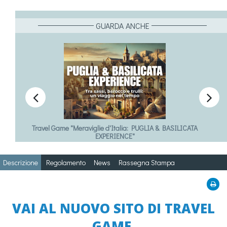
GUARDA ANCHE


vel Game "Meraviglie d'Italia: PUGLIA & BASILICATA
Trav
EXPERIENCE"
Descrizione
Regolamento
News
Rassegna Stampa
VAI AL NUOVO SITO DI TRAVEL
GAME