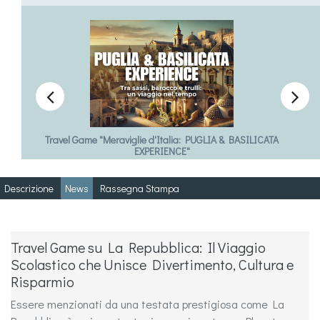


ie d'Italia: PUGLIA & BASILICATA
Travel Game "CILENT
XPERIENCE"
Descrizione
News
Rassegna Stampa
Travel Game su La Repubblica: Il Viaggio
Scolastico che Unisce Divertimento, Cultura e
Risparmio
Essere menzionati da una testata prestigiosa come La