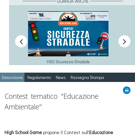
GUARDA ANCHE


HSG Sicurezza Stradale
Descrizione
Regolamento
News
Rassegna Stampa
Contest tematico "Educazione
Ambientale"
High School Game
propone il Contest sull'
Educazione