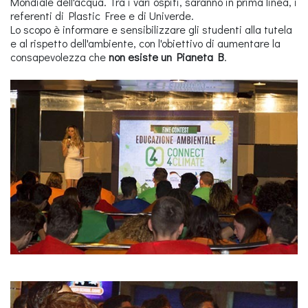
Mondiale dell'acqua. Tra i vari ospiti, saranno in prima linea, i
referenti di Plastic Free e di Univerde.
Lo scopo è informare e sensibilizzare gli studenti alla tutela
e al rispetto dell'ambiente, con l'obiettivo di aumentare la
consapevolezza che
non esiste un Pianeta B
.