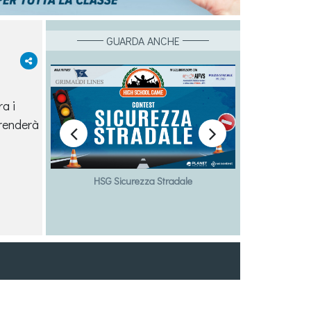
GUARDA ANCHE
ra i
prenderà


le
HSG Sicurezza Stradale
HSG Bull