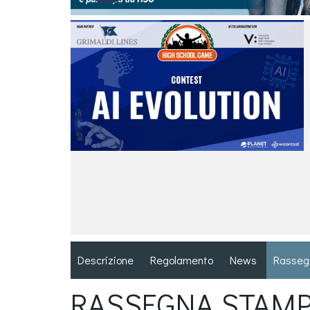
Descrizione
Regolamento
News
Rasseg
RASSEGNA STAM