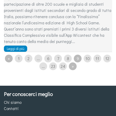
partecipazione di oltre 200 scuole e migliaia di studenti
provenienti dagli istituti secondari di secondo grado di tutta
Italia, possiamo ritenere conclusa con la “Finalissima”
nazionale l’undicesima edizione di High School Game.
Quest’anno sono stati premiati i primi 3 diversi istituti della
Classifica Complessiva visibile sull’App Wicontest che ha
tenuto conto della media dei punteggi...
Leggi di più
«
1
2
...
6
7
8
9
10
11
12
...
23
24
»
Per conoscerci meglio
Chi siamo
Contatti