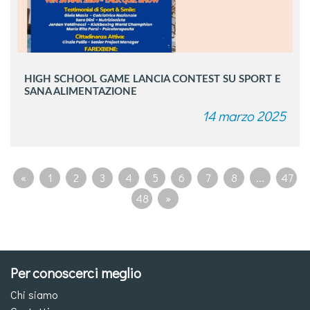
HIGH SCHOOL GAME LANCIA CONTEST SU SPORT E
SANA ALIMENTAZIONE
14 marzo 2025
«
1
2
3
4
5
6
7
8
...
47
48
»
Per conoscerci meglio
Chi siamo