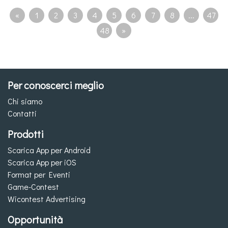
«
1
2
3
4
5
6
7
8
...
47
48
»
Per conoscerci meglio
Chi siamo
Contatti
Prodotti
Scarica App per Android
Scarica App per iOS
Format per Eventi
Game-Contest
Wicontest Advertising
Opportunità