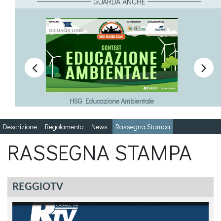
GUARDA ANCHE


HSG Bullismo e Cyberbullismo
Descrizione
Regolamento
News
Rassegna Stampa
RASSEGNA STAMPA
REGGIOTV