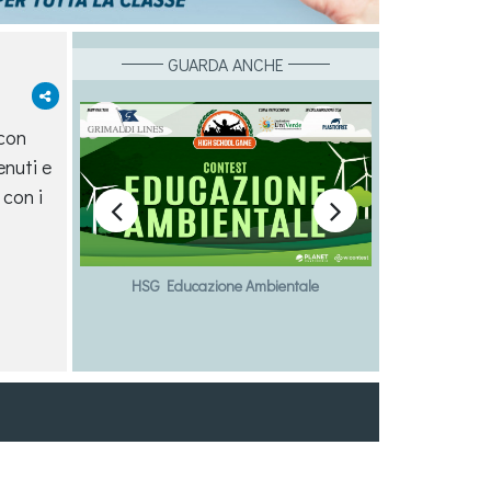
GUARDA ANCHE
 con
enuti e
 con i


HSG Educazione Ambientale
HSG Bull