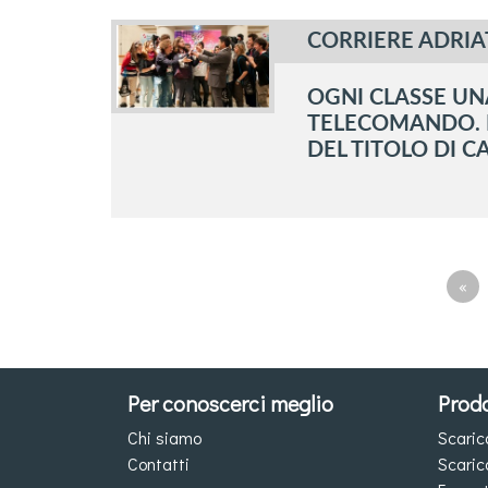
CORRIERE ADRIA
OGNI CLASSE UN
TELECOMANDO. F
DEL TITOLO DI CA
«
Per conoscerci meglio
Prodo
Chi siamo
Scaric
Contatti
Scaric