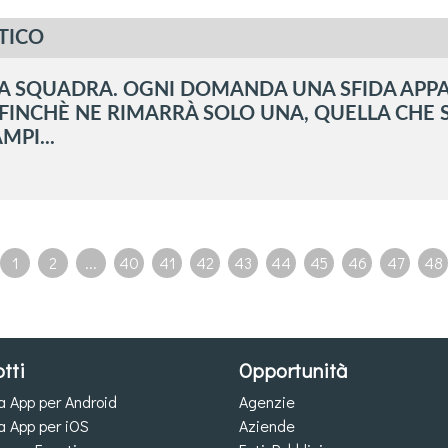
TICO
A SQUADRA. OGNI DOMANDA UNA SFIDA APPAS
INCHÈ NE RIMARRÀ SOLO UNA, QUELLA CHE SA
MPI...
1
2
...
40
41
42
43
44
45
46
47
48
tti
Opportunità
a App per Android
Agenzie
a App per iOS
Aziende