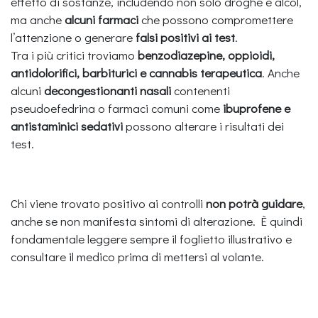
effetto di sostanze, includendo non solo droghe e alcol,
ma anche
alcuni farmaci
che possono compromettere
l’attenzione o generare
falsi positivi ai test
.
Tra i più critici troviamo
benzodiazepine, oppioidi,
antidolorifici, barbiturici e cannabis terapeutica
. Anche
alcuni
decongestionanti nasali
contenenti
pseudoefedrina o farmaci comuni come
ibuprofene e
antistaminici sedativi
possono alterare i risultati dei
test.
Chi viene trovato positivo ai controlli
non potrà guidare
,
anche se non manifesta sintomi di alterazione. È quindi
fondamentale leggere sempre il foglietto illustrativo e
consultare il medico prima di mettersi al volante.