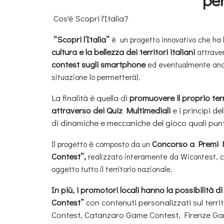
Cos'è Scopri l'Italia?
“Scopri l’Italia”
è un progetto innovativo che ha l
cultura e la bellezza dei territori italiani
attrave
contest sugli smartphone
ed eventualmente anche
situazione lo permetterà).
La finalità è quella di
promuovere il proprio ter
attraverso dei Quiz Multimediali
e i principi de
di dinamiche e meccaniche del gioco quali punti,
Concorso a Premi N
Il progetto è composto da un
Contest”,
realizzato interamente da Wicontest, c
oggetto tutto il territorio nazionale.
In più, i promotori locali hanno la possibilità d
Contest”
con contenuti personalizzati sul terr
Contest, Catanzaro Game Contest, Firenze G