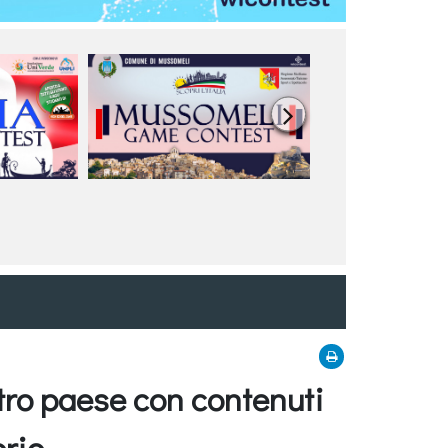

stro paese con contenuti
orio