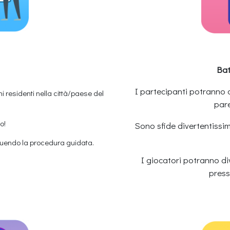
Bat
I partecipanti potranno al
ni residenti nella città/paese del
pare
o!
Sono sfide divertentissi
guendo la procedura guidata.
I giocatori potranno dive
press