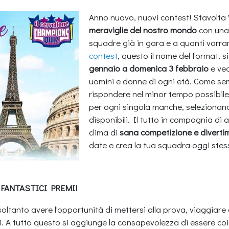
Anno nuovo, nuovi contest! Stavolta 
meraviglie del nostro mondo
con una 
squadre già in gara e a quanti vorra
contest
, questo il nome del format, s
gennaio a domenica 3 febbraio
e ved
uomini e donne di ogni età. Come se
rispondere nel minor tempo possibile
per ogni singola manche, selezionando
disponibili. Il tutto in compagnia di a
clima di
sana competizione e diverti
date e crea la tua squadra oggi stes
 FANTASTICI PREMI!
soltanto avere l'opportunità di mettersi alla prova, viaggiare
si. A tutto questo si aggiunge la consapevolezza di essere coi