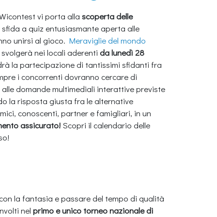
Wicontest vi porta alla
scoperta delle
sfida a quiz entusiasmante aperta alle
nno unirsi al gioco.
Meraviglie del mondo
i svolgerà nei locali aderenti
da lunedì 28
rà la partecipazione di tantissimi sfidanti fra
mpre i concorrenti dovranno cercare di
 alle domande multimediali interattive previste
 la risposta giusta fra le alternative
mici, conoscenti, partner e famigliari, in un
mento assicurato!
Scopri il calendario delle
so!
 con la fantasia e passare del tempo di qualità
nvolti nel
primo e unico torneo nazionale di