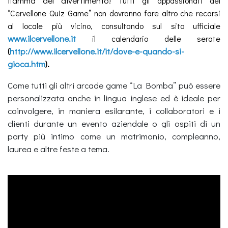
fiamma del divertimento!
Tutti gli appassionati del
“Cervellone Quiz Game” non dovranno fare altro che recarsi
al locale più vicino, consultando sul sito ufficiale
www.ilcervellone.it
il calendario delle serate
http://www.ilcervellone.it/it/dove-e-quando-si-
(
gioca.htm
).
Come tutti gli altri arcade game “La Bomba” può essere
personalizzata anche in lingua inglese ed è ideale per
coinvolgere, in maniera esilarante, i collaboratori e i
clienti durante un evento aziendale o gli ospiti di un
party più intimo come un matrimonio, compleanno,
laurea e altre feste a tema.