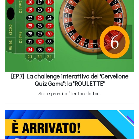
[EP.7] La challenge interattiva del "Cervellone
Quiz Game": la "ROULETTE"
Siete pronti a “tentare la for..