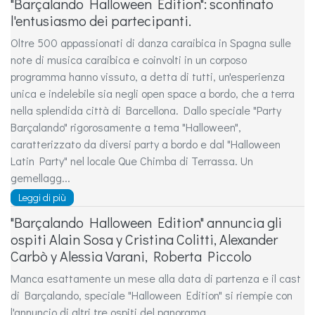
"Barçalando Halloween Edition": sconfinato
l'entusiasmo dei partecipanti.
Oltre 500 appassionati di danza caraibica in Spagna sulle
note di musica caraibica e coinvolti in un corposo
programma hanno vissuto, a detta di tutti, un'esperienza
unica e indelebile sia negli open space a bordo, che a terra
nella splendida città di Barcellona. Dallo speciale "Party
Barçalando" rigorosamente a tema "Halloween",
caratterizzato da diversi party a bordo e dal "Halloween
Latin Party" nel locale Que Chimba di Terrassa. Un
gemellagg...
Leggi di più
"Barçalando Halloween Edition" annuncia gli
ospiti Alain Sosa y Cristina Colitti, Alexander
Carbò y Alessia Varani, Roberta Piccolo
Manca esattamente un mese alla data di partenza e il cast
di Barçalando, speciale "Halloween Edition" si riempie con
l'annuncio di altri tre ospiti del panorama