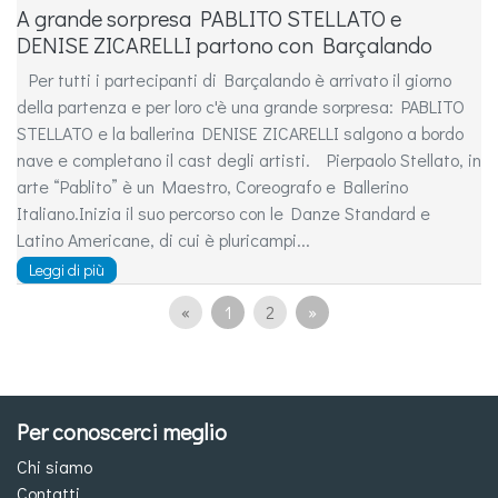
A grande sorpresa PABLITO STELLATO e
DENISE ZICARELLI partono con Barçalando
Per tutti i partecipanti di Barçalando è arrivato il giorno
della partenza e per loro c'è una grande sorpresa: PABLITO
STELLATO e la ballerina DENISE ZICARELLI salgono a bordo
nave e completano il cast degli artisti. Pierpaolo Stellato, in
arte “Pablito” è un Maestro, Coreografo e Ballerino
Italiano.Inizia il suo percorso con le Danze Standard e
Latino Americane, di cui è pluricampi...
Leggi di più
«
1
2
»
Per conoscerci meglio
Chi siamo
Contatti