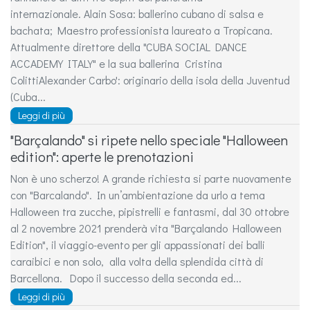
internazionale. Alain Sosa: ballerino cubano di salsa e
bachata; Maestro professionista laureato a Tropicana.
Attualmente direttore della "CUBA SOCIAL DANCE
ACCADEMY ITALY" e la sua ballerina Cristina
ColittiAlexander Carbo': originario della isola della Juventud
(Cuba...
Leggi di più
"Barçalando" si ripete nello speciale "Halloween
edition": aperte le prenotazioni
Non è uno scherzo! A grande richiesta si parte nuovamente
con "Barcalando". In un’ambientazione da urlo a tema
Halloween tra zucche, pipistrelli e fantasmi, dal 30 ottobre
al 2 novembre 2021 prenderà vita "Barçalando Halloween
Edition", il viaggio-evento per gli appassionati dei balli
caraibici e non solo, alla volta della splendida città di
Barcellona. Dopo il successo della seconda ed...
Leggi di più