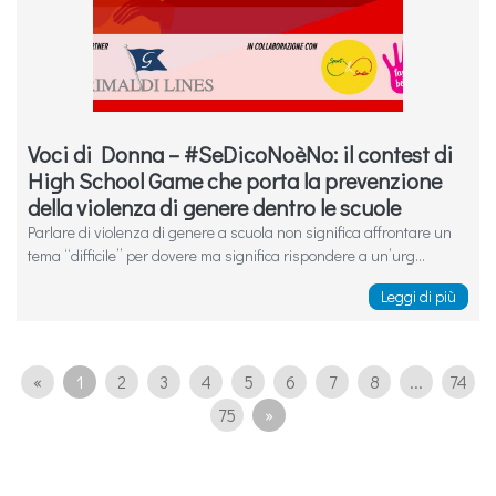
Voci di Donna – #SeDicoNoèNo: il contest di
High School Game che porta la prevenzione
della violenza di genere dentro le scuole
Parlare di violenza di genere a scuola non significa affrontare un
tema “difficile” per dovere ma significa rispondere a un’urg...
Leggi di più
«
1
2
3
4
5
6
7
8
...
74
75
»