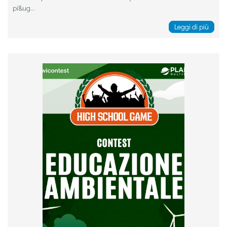
pi&ug...
Leggi di più