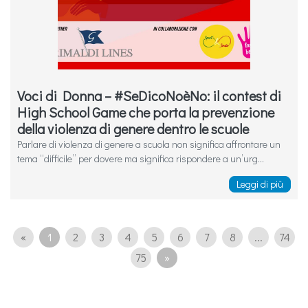
Voci di Donna – #SeDicoNoèNo: il contest di
High School Game che porta la prevenzione
della violenza di genere dentro le scuole
Parlare di violenza di genere a scuola non significa affrontare un
tema “difficile” per dovere ma significa rispondere a un’urg...
Leggi di più
«
1
2
3
4
5
6
7
8
...
74
75
»