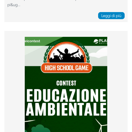
pi&ug...
Leggi di più