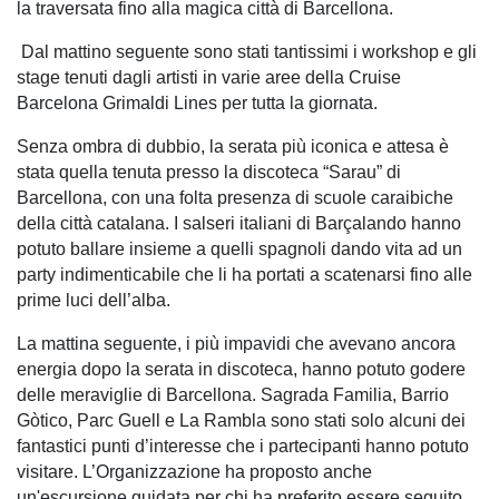
la traversata fino alla magica città di Barcellona.
 Dal mattino seguente sono stati tantissimi i workshop e gli 
stage tenuti dagli artisti in varie aree della Cruise 
Barcelona Grimaldi Lines per tutta la giornata.
Senza ombra di dubbio, la serata più iconica e attesa è 
stata quella tenuta presso la discoteca “Sarau” di 
Barcellona, con una folta presenza di scuole caraibiche 
della città catalana. I salseri italiani di Barçalando hanno 
potuto ballare insieme a quelli spagnoli dando vita ad un 
party indimenticabile che li ha portati a scatenarsi fino alle 
prime luci dell’alba.
La mattina seguente, i più impavidi che avevano ancora 
energia dopo la serata in discoteca, hanno potuto godere 
delle meraviglie di Barcellona. Sagrada Familia, Barrio 
Gòtico, Parc Guell e La Rambla sono stati solo alcuni dei 
fantastici punti d’interesse che i partecipanti hanno potuto 
visitare. L’Organizzazione ha proposto anche 
un'escursione guidata per chi ha preferito essere seguito 