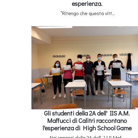
esperienza.
“Ritengo che questa vitt..
Gli studenti della 2A dell' IIS A.M.
Maffucci di Calitri raccontano
l'esperienza di High School Game
Noi ragazzi della 2A dell' I.I.S.Maf..