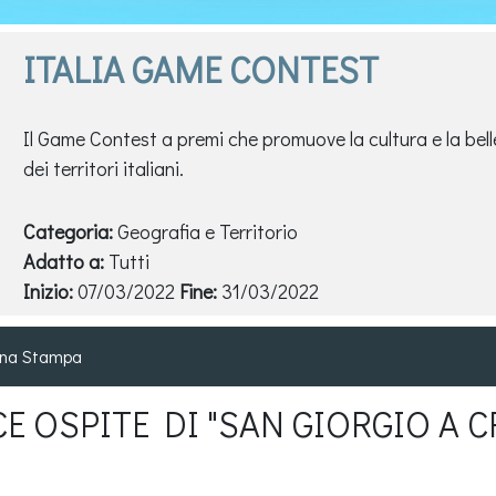
ITALIA GAME CONTEST
Il Game Contest a premi che promuove la cultura e la bel
dei territori italiani.
Categoria:
Geografia e Territorio
Adatto a:
Tutti
CATANZARO GAME CONTEST
Inizio:
07/03/2022
Fine:
31/03/2022
MUSSOMELI GAME CONTE
na Stampa
CE OSPITE DI "SAN GIORGIO A