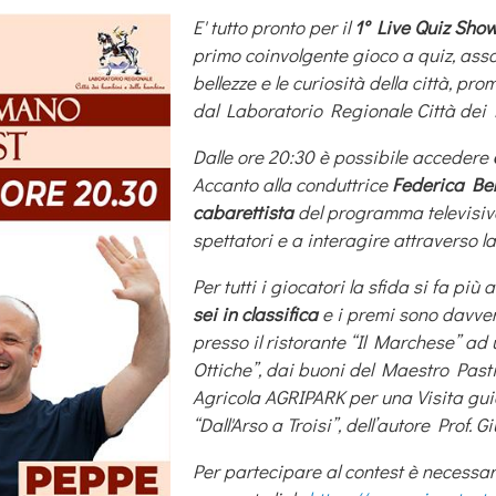
E' tutto pronto per il
1° Live Quiz Sho
primo coinvolgente gioco a quiz, assol
bellezze e le curiosità della città, 
dal Laboratorio Regionale Città dei
Dalle ore 20:30 è possibile accedere
Accanto alla conduttrice
Federica Ber
cabarettista
del programma televisi
spettatori e a interagire attraverso la
Per tutti i giocatori la sfida si fa pi
sei in classifica
e i premi sono davver
presso il ristorante “Il Marchese” ad 
Ottiche”, dai buoni del Maestro Pasti
Agricola AGRIPARK per una Visita guid
“Dall'Arso a Troisi”, dell’autore Prof.
Per partecipare al contest è necessari