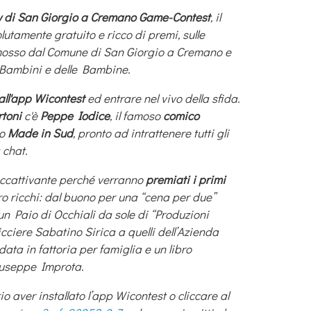
w di San Giorgio a Cremano Game-Contest
, il
utamente gratuito e ricco di premi, sulle
promosso dal Comune di San Giorgio a Cremano e
 Bambini e delle Bambine.
all'app Wicontest
ed entrare nel vivo della sfida.
toni
c'è
Peppe Iodice
, il famoso
comico
vo
Made in Sud
, pronto ad intrattenere tutti gli
 chat.
ù accattivante perché verranno
premiati i primi
o ricchi: dal buono per una “cena per due”
un Paio di Occhiali da sole di “Produzioni
cciere Sabatino Sirica a quelli dell’Azienda
ata in fattoria per famiglia e un libro
 Giuseppe Improta.
o aver installato l’app Wicontest o cliccare al