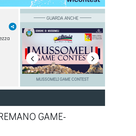
GUARDA ANCHE
lezza


ST
SAN GIORGIO A CREMANO
 CREMANO GAME-