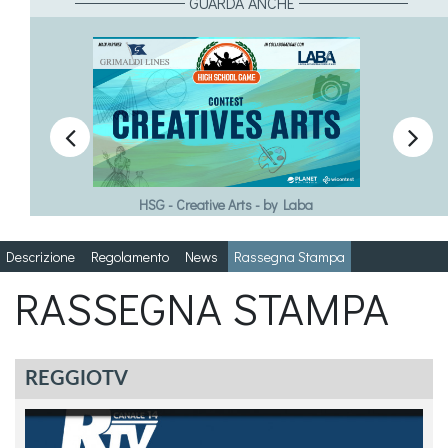
GUARDA ANCHE


HSG Voci di Donna: SeDicoNoèNo.
Descrizione
Regolamento
News
Rassegna Stampa
RASSEGNA STAMPA
REGGIOTV