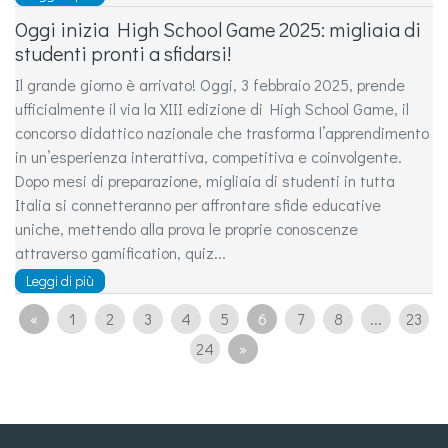
Oggi inizia High School Game 2025: migliaia di
studenti pronti a sfidarsi!
Il grande giorno è arrivato! Oggi, 3 febbraio 2025, prende
ufficialmente il via la XIII edizione di High School Game, il
concorso didattico nazionale che trasforma l’apprendimento
in un’esperienza interattiva, competitiva e coinvolgente.
Dopo mesi di preparazione, migliaia di studenti in tutta
Italia si connetteranno per affrontare sfide educative
uniche, mettendo alla prova le proprie conoscenze
attraverso gamification, quiz...
Leggi di più
«
1
2
3
4
5
6
7
8
...
23
24
»