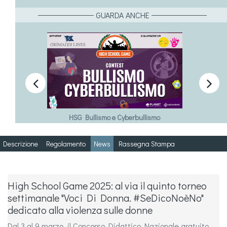
GUARDA ANCHE


HSG Bullismo e Cyberbullismo
Descrizione
Regolamento
News
Rassegna Stampa
High School Game 2025: al via il quinto torneo
settimanale "Voci Di Donna. #SeDicoNoèNo"
dedicato alla violenza sulle donne
Dal 3 al 9 marzo, il Concorso Didattico Nazionale gratuito