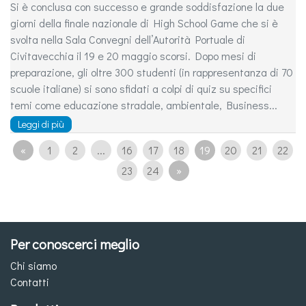
Si è conclusa con successo e grande soddisfazione la due
giorni della finale nazionale di High School Game che si è
svolta nella Sala Convegni dell’Autorità Portuale di
Civitavecchia il 19 e 20 maggio scorsi. Dopo mesi di
preparazione, gli oltre 300 studenti (in rappresentanza di 70
scuole italiane) si sono sfidati a colpi di quiz su specifici
temi come educazione stradale, ambientale, Business...
Leggi di più
«
1
2
...
16
17
18
19
20
21
22
23
24
»
Per conoscerci meglio
Chi siamo
Contatti