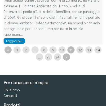
"High School Game", svoltosi dal 14 al 20 marzo, ha visto la
classe 4 H Scienze Applicate del Liceo G.Galilei di
Potenza sul podio più alto della classifica, con un punteggio
di 5674. Gli studenti si sono distinti su tutti e hanno portato
in classe l'ambito "Trofeo Settimanale", un orgoglio non solo
per ognuno e per i docenti, ma per tutta la scuola
rappresen...
Leggi di più
«
1
2
...
8
9
10
11
12
13
14
...
23
24
»
Per conoscerci meglio
Chi siamo
Contatti
Prodotti