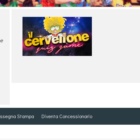
me
ssegna Stampa
Diventa Concessionario