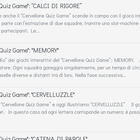
ne Quiz Game": “CALCI DI RIGORE”
lia e anche il “Cervellone Quiz Game” scende in campo con il gioco
 parte con l’estrazione di due squadre, tramite una slot-machine v
artecipanti. Le...
ne Quiz Game": "MEMORY"
odio” dei giochi interattivi del “Cervellone Quiz Game”: MEMORY.
catore. Ogni squadra gareggia singolarmente, per un tempo di circ
lle diverse e distanti tra di loro. Nella fase successiva...
ne Quiz Game": "CERVELLUZZLE"
l “Cervellone Quiz Game” e oggi illustriamo “CERVELLUZZLE” Il gam
ri. In questo caso ad ogni lettera corrisponde un numero; è possib
one Quiz Game": "CATENA DI PAROLE"