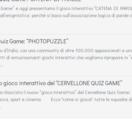
iz Game” e oggi presentiamo il gioco interattivo “CATENA DI PAROLE
ll’enigmistica perché si basa sull’associazione logica di parole o
ne Quiz Game: “PHOTOPUZZLE”
mato d’Italia, con una community di oltre 100.000 appassionati e 
tti di entusiasmanti giochi interattivi che vogliamo riproporre in
..
vo gioco interattivo del “CERVELLONE QUIZ GAME”
a rilasciato il nuovo “gioco interattivo” del Cervellone Quiz Gam
sica, sport e cinema. Ecco "come si gioca": tutte le squadre do
.